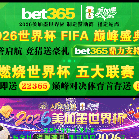
365·(
官方网