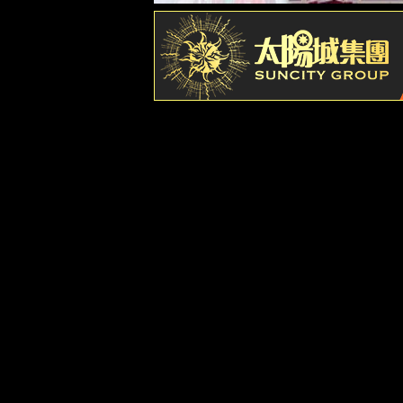
beats365首
院情概况