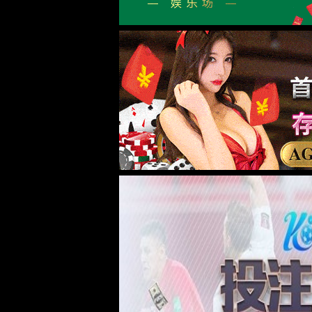
jAccount登
Engl
院长书记信