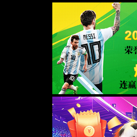
jAccount登