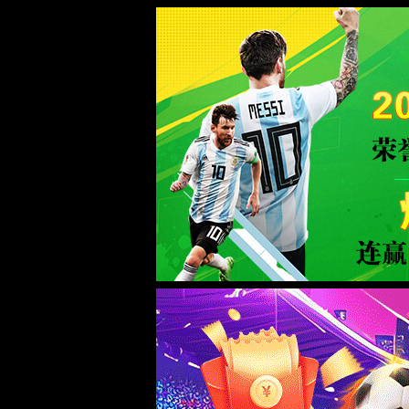
jAccount登