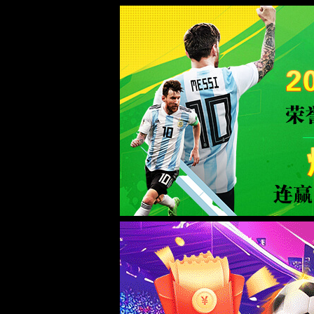
jAccount登